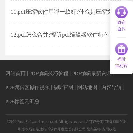
11.
pdf压缩软件用哪一款好?什么是压缩文件?
政企
合作
12.
pdf怎么合并?福昕pdf编辑器软件特色有哪些?
福昕
福利官
|
|
|
网站首页
PDF编辑技巧教程
PDF编辑最新资讯
|
|
|
|
PDF编辑器操作视频
福昕官网
网站地图
内容导航
PDF标签云汇总
©2024 Foxit Software Incorporated. All rights reserved.
许可证号闽ICP备13015634
号
版权所有福建福昕软件开发股份有限公司
隐私策略
应用权限