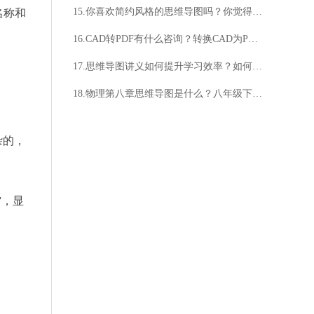
15.你喜欢简约风格的思维导图吗？你觉得简约风格的思维导图样式好看吗？
名称和
16.CAD转PDF有什么咨询？转换CAD为PDF有问题吗？
17.思维导图讲义如何提升学习效率？如何利用思维导图讲义提高创造力？
18.物理第八章思维导图是什么？八年级下册物理第八章思维导图有什么内容？
杂的，
”，显