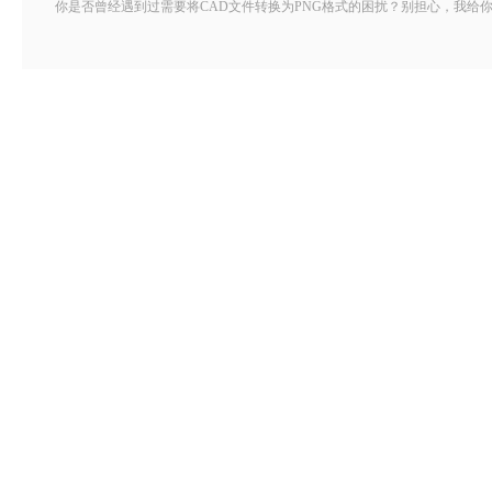
你是否曾经遇到过需要将CAD文件转换为PNG格式的困扰？别担心，我给你