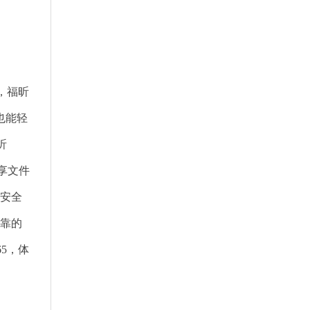
，福昕
也能轻
昕
共享文件
的安全
可靠的
5，体