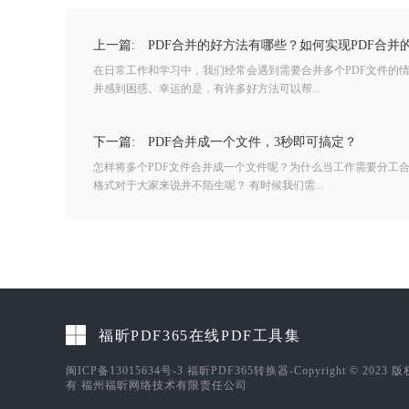
上一篇:
PDF合并的好方法有哪些？如何实现PDF合并
在日常工作和学习中，我们经常会遇到需要合并多个PDF文件的情
并感到困惑。幸运的是，有许多好方法可以帮...
下一篇:
PDF合并成一个文件，3秒即可搞定？
怎样将多个PDF文件合并成一个文件呢？为什么当工作需要分工合
格式对于大家来说并不陌生呢？ 有时候我们需...
福昕PDF365在线PDF工具集
闽ICP备13015634号-3
福昕PDF365转换器-Copyright © 2023 
有 福州福昕网络技术有限责任公司