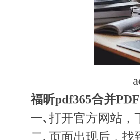
a
福昕
pdf365合并P
一､打开官方网站，下载
二､页面出现后，找到