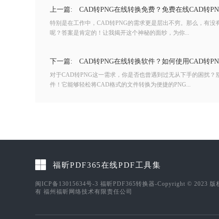
上一篇:
CAD转PNG在线转换免费？免费在线CAD转P
特别是在工作中，CAD转PNG的需求更是层出不穷。那么，有
呢？答案是肯定的！让我揭开这个神秘的面纱，为你...
下一篇:
CAD转PNG在线转换软件？如何使用CAD转P
对于CAD转PNG这一需求，你是否也曾遇到过无从下手的困扰
件！它能够轻松将CAD格式的文件转换为便捷的PNG...
福昕PDF365在线PDF工具集
闽ICP备13015634号-3
福昕PDF365转换器-Copyright © 2023 
有 福州福昕网络技术有限责任公司