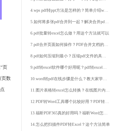
4.wps pdf转ppt方法是怎样的？简单介绍wps文档做pdf转ppt方法
5.如何将多张pdf合并到一起？解决合并pdf后页面不一致的技巧分享
6.pdf批量转excel怎么做？用这个方法就可以
7.pdf合并页面如何操作？PDF合并文档的简单方法
8.pdf如何压缩到最小？压缩pdf文件的具体方法
“页
9.pdf转excel软件哪个好用呢？pdf转excel软件操作步骤分享
按页数
10.word转pdf在线步骤是什么？教大家学会转换方法
 点
11.图片表格转excel怎么转换？在线图片内容转Excel功能特点介绍
12.PDF转Word工具哪个比较好用？PDF转Word工具在线转换方法具体步骤
13.福昕PDF365真的好用吗？福昕Word怎么转换成PDF方法分享
14.怎么把扫描件PDF转Excel？这个方法简单