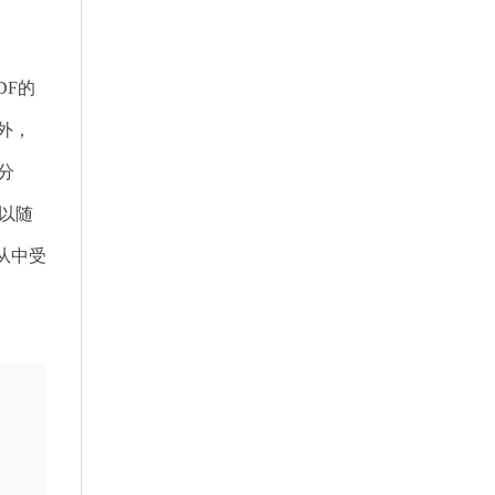
DF的
外，
和分
以随
从中受