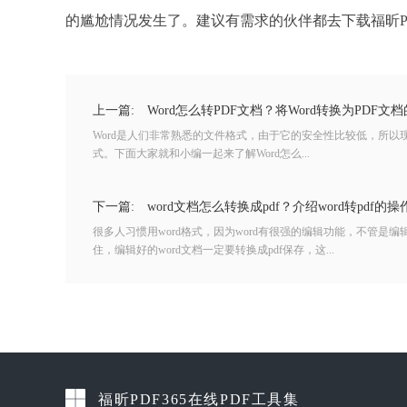
的尴尬情况发生了。建议有需求的伙伴都去下载福昕PD
上一篇:
Word怎么转PDF文档？将Word转换为PDF文
Word是人们非常熟悉的文件格式，由于它的安全性比较低，所以现
式。下面大家就和小编一起来了解Word怎么...
下一篇:
word文档怎么转换成pdf？介绍word转pdf的
很多人习惯用word格式，因为word有很强的编辑功能，不管是
住，编辑好的word文档一定要转换成pdf保存，这...
福昕PDF365在线PDF工具集