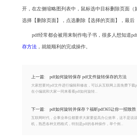
开，在左侧缩略图列表中，鼠标选中目标删除页面（如
选择【删除页面】，点选删除【选择的页面】，最后
pdf经常都会被用来制作电子书，很多人想知道pdf
存方法
，就能顺利的完成操作。
上一篇:
pdf如何旋转保存 pdf文件旋转保存的方法
大家想要对pdf文件进行编辑和修改，可以从互联网上面免费下载
在小编就和大家一同来看看pdf如何旋转...
下一篇:
pdf如何旋转并保存？福昕pdf365让你一招致胜
互联网时代，企事业单位都要求大家要提高办公效率，这不是说
机，熟悉各种文档格式，特别是pdf的各种操作，举个例...