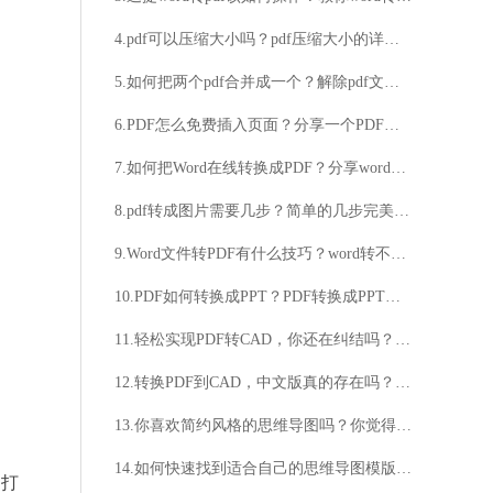
4.pdf可以压缩大小吗？pdf压缩大小的详细步骤
5.如何把两个pdf合并成一个？解除pdf文件的密码保护的方法
6.PDF怎么免费插入页面？分享一个PDF免费插入页面的软件
7.如何把Word在线转换成PDF？分享word转pdf操作方法
8.pdf转成图片需要几步？简单的几步完美实现转换
9.Word文件转PDF有什么技巧？word转不了pdf解决方法推荐
10.PDF如何转换成PPT？PDF转换成PPT需注意什么？
11.轻松实现PDF转CAD，你还在纠结吗？想要高效转换PDF为CAD？试试这款软件！
12.转换PDF到CAD，中文版真的存在吗？想要将PDF转换成CAD？中文版可行吗？
13.你喜欢简约风格的思维导图吗？你觉得简约风格的思维导图样式好看吗？
14.如何快速找到适合自己的思维导图模版？思维导图模版有哪些分类和特点？
】打