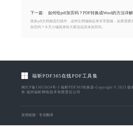
下一篇:
如何给pdf加页码？PDF转换成Word的方法详解
很多pdf文档都是扫描件，这种文档编辑起来非常困难，如果需要
加页码？今天小编就来给大家说说具体加页码...
福昕PDF365在线PDF工具集
闽ICP备13015634号-3
福昕PDF365转换器-Copyright © 2023 
有 福州福昕网络技术有限责任公司
友情链接:
专业翻译