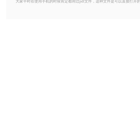
大家平时在使用手机的时候肯定都用过pdf文件，这种文件是可以直接打开的