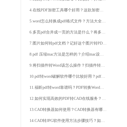
4.在线PDF加密工具哪个好用？这款加密工具特别实用
5.word怎么转换成pdf格式文件？方法大全值得学习
6.多页pdf合并成一页的方法是什么？将多页pdf合并成一页的步骤
7.图片如何转pdf文档？记好这个图片转PDF的好方法
8.pdf 压缩mac方法是怎样的？介绍mac设备的pdf压缩方法
9.将扫描件转Word该怎么操作？扫描件转Word的小技巧
10.pdf转word破解软件哪个比较好用？pdf转word破解软件用法详解
11.福昕pdf转word靠谱吗？PDF转换Word真的容易
12.如何实现高效的PDF转CAD在线服务？想要快速转换PDF到CAD？试试在线工具吧！
13.CAD转换器如何使用？CAD转换器有哪些技巧？
14.CAD转JPG软件使用方法步骤技巧？如何使用CAD转JPG软件？