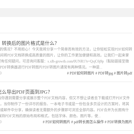
？转换后的图片格式是什么？
片的情况？不用担心！今天我将分享一个简单而有效的方法，让你轻松实现PDF如何转
间将PDF文档转换成高质量的图片，让你的工作更加便捷和高效。让我们一起来掌
，可咨询问客服：s.xlb-growth.com/0UNR1?e=QsjC6j9p（黏贴链接至微
F转换器进行PDF转图片PDF转图片通常有两种情况。一种是...
#
PDF如何转图片
#
PDF转jpg
#
图片转pdf
么导出PDF页面到JPG？
当你遇到需要分享或展示整个PDF文档内容，但又不想让读者去下载或打开PDF文件
，当你制作了一份详尽的报告、一本电子书或是一份包含多页设计的方案时，将其
或邮件中分享，确保读者无需额外的步骤即可浏览全部内容。PDF合并为长图有什
持PDF文档的原始布局和格式，包括字体、颜色、图片等，使...
#
PDF如何转图片
#
pdf转长图怎么操作
#
PDF转换为图片