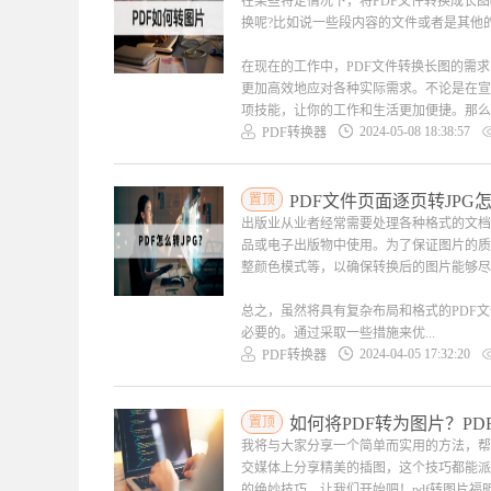
在某些特定情况下，将PDF文件转换成长图
换呢?比如说一些段内容的文件或者是其他
在现在的工作中，PDF文件转换长图的需
更加高效地应对各种实际需求。不论是在宣
项技能，让你的工作和生活更加便捷。那么..
2024-05-08 18:38:57
PDF转换器
置顶
PDF文件页面逐页转JPG
出版业从业者经常需要处理各种格式的文档
品或电子出版物中使用。为了保证图片的质
整颜色模式等，以确保转换后的图片能够尽
总之，虽然将具有复杂布局和格式的PDF
必要的。通过采取一些措施来优...
2024-04-05 17:32:20
PDF转换器
置顶
如何将PDF转为图片？P
我将与大家分享一个简单而实用的方法，帮
交媒体上分享精美的插图，这个技巧都能派
的绝妙技巧。让我们开始吧！pdf转图片福昕