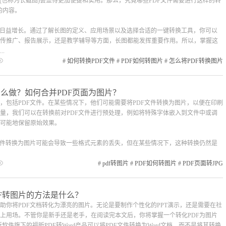
(也称为长截图)会显得更加便捷和实用。那么，究竟哪些PDF文件需要进行这样的转
的内容。
求日益增长。通过了解长图的定义、应用场景以及选择合适的一键转换工具，你可以
传推广、报告展示，还是教学辅导等方面，长图都能发挥重要作用。所以，掌握这
.
#
如何转换PDF文件
#
PDF如何转图片
#
怎么将PDF转换图片
怎么做？如何合并PDF页面为图片？
，包括PDF文件。在某些情况下，他们可能需要将PDF文件转换为图片，以便在印刷
量，我们可以在转换前对PDF文件进行预处理，例如将特殊字体嵌入到文件中或调
可能地保留原始效果。
文件转换为图片可能会导致一些格式元素的丢失，但在某些情况下，这种转换仍然是
#
pdf转图片
#
PDF如何转图片
#
PDF页面转JPG
DF转图片的方法是什么？
助你将PDF文档转化为漂亮的图片。无论是要制作个性化的PPT演示，还是需要在社
上用场。不管你是新手还是老手，在阅读完本文后，你将掌握一个转化PDF为图片
软件旗下的福昕PDF转Word产品可以将PDF文件转换为Word文档，而不是将其转换