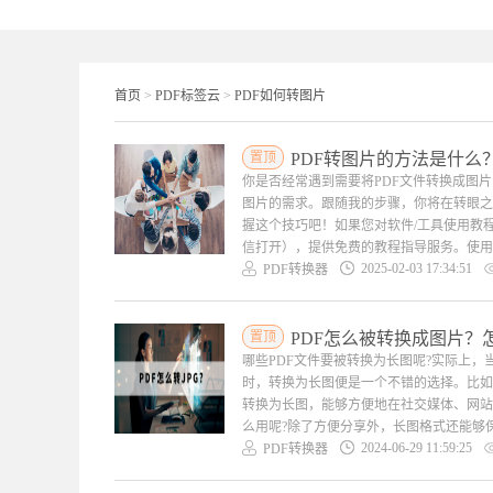
首页
>
PDF标签云
>
PDF如何转图片
置顶
PDF转图片的方法是什么
你是否经常遇到需要将PDF文件转换成图
图片的需求。跟随我的步骤，你将在转眼之
握这个技巧吧！如果您对软件/工具使用教程有任何疑问
信打开），提供免费的教程指导服务。使用PD
2025-02-03 17:34:51
PDF转换器
置顶
PDF怎么被转换成图片？怎
哪些PDF文件要被转换为长图呢?实际上，
时，转换为长图便是一个不错的选择。比如
转换为长图，能够方便地在社交媒体、网站
么用呢?除了方便分享外，长图格式还能够保
2024-06-29 11:59:25
PDF转换器