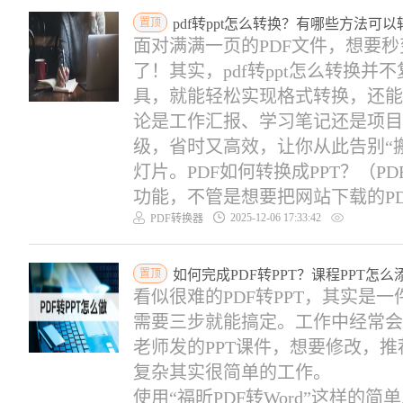
置顶
pdf转ppt怎么转换？有哪些方法可以转
面对满满一页的PDF文件，想要秒
了！其实，pdf转ppt怎么转换
具，就能轻松实现格式转换，还能
论是工作汇报、学习笔记还是项目
级，省时又高效，让你从此告别“
灯片。PDF如何转换成PPT？（P
功能，不管是想要把网站下载的PDF
2025-12-06 17:33:42
PDF转换器
置顶
如何完成PDF转PPT？课程PPT怎
看似很难的PDF转PPT，其实是
需要三步就能搞定。工作中经常会
老师发的PPT课件，想要修改，推
复杂其实很简单的工作。
使用“福昕PDF转Word”这样的