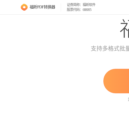
证券简称：福昕软件
福昕PDF转换器
股票代码：688095
支持多格式批