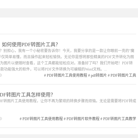
？如何使用PDF转图片工具？
恼？别担心，我有一个小秘密要告诉你！今天，我要分享的是一款让你眼前一亮的“魔
它不仅简单易懂，而且操作起来轻松愉快。无论你是想将那些精美的PDF文件转化为图
为图片以便随时查看，这个工具都能轻松应对。准备好了吗？我们开始吧！PDF转
款功能强大的软件，可以将PDF文件转换为可编辑的Word文档。...
#
PDF转图片工具使用教程
#
pdf转图片
#
PDF转图片工具
PDF转图片工具怎样使用？
DF转图片工具使用教程，让你不再为繁琐的转换步骤而烦恼。无论是需要将PDF转成
#
PDF转图片工具使用教程
#
PDF转图片软件教程
#
PDF转图片工具教学