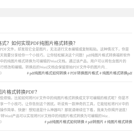
格式？如何实现PDF纯图片格式转换？
PDF文件，却发现它全是图片，无法进行文本编辑或复制粘贴。这种情况下，你是
天我要分享给你一个小技巧，让你轻松解决这个问题！pdf纯图片格式转换福昕软件
文件中的纯图片格式转换为可编辑的Word文档。通过该产品，用户可以将包含图片的
行修改和编辑。转换后的Word文档会保留原始PDF文件中的图片内...
#
pdf纯图片格式如何转换
#
PDF转换图片格式
#
纯图片格式转换pdf
图片格式转换PDF？
些烦恼，比如如何将PDF文件中的纯图片格式转换成文字可编辑的格式呢？你是不
享一个小技巧，让你告别这个困扰。听说有一款神奇的工具，它能轻松将PDF中的
操作简单、快捷！想知道是什么神器吗？那就请继续往下看，我来为你揭开谜底！
转Word产品可以实现将PDF文档中的纯图片格式转换为可编辑的Wor...
#
pdf纯图片格式如何转换
#
pdf转图片
#
纯图片格式转换