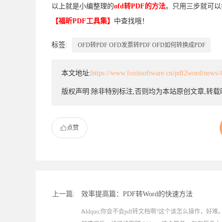
以上就是小编整理的
ofd转PDF的方法
。只用三步就可以
【福昕PDF工具集】
中查找哦！
标签:
OFD转PDF
OFD发票转PDF
OFD如何转换成PDF
本文地址:
https://www.foxitsoftware.cn/pdf2word/news/
版权声明:除非特别标注,否则均为本站原创文章,转
点赞
上一篇:
效率提高篇：PDF转Word的快速方法
&ldquo;你会不会pdf转文档啊?这个该怎么操作，好