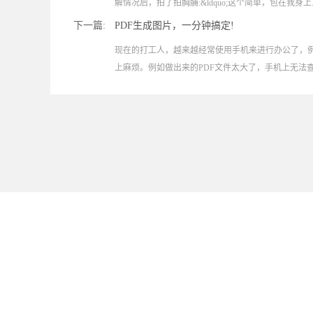
解情况后，拍了拍胸脯:&ldquo;这个简单，包在我身上..
下一篇:
PDF生成图片，一分钟搞定!
现在的打工人，越来越经常使用手机来进行办公了，
上麻烦。例如做出来的PDF文件太大了，手机上无法查看