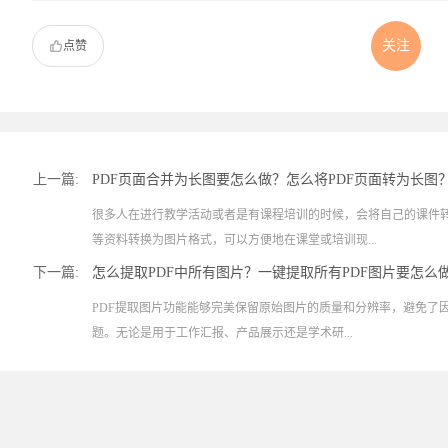
关注
点赞
上一篇:
PDF页面合并为长图要怎么做？怎么将PDF页面转为长图
很多人在进行教学活动或者是有课程培训的时候，会将自己的课件
等资料转换为图片格式，可以方便地在课堂或培训现...
下一篇:
怎么提取PDF中所有图片？一键提取所有PDF图片要怎么
PDF提取图片功能能够完美保留原始图片的质量和分辨率，避免了
题。无论是用于工作汇报、产品展示还是学术研...