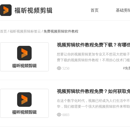
首页
基础剪
首页
/
福昕视频剪辑标签云
/ 免费视频剪辑软件教程
视频剪辑软件教程免费下载？有哪
想要让你的视频剪辑更加专业又不想花大把银子
费下载的视频剪辑软件教程！不用担心技术门槛
作个人Vlog、精美旅行视频还是创作专业级
#免
5250
费下载的视频剪辑软件教程，让我们一起开启剪
视频剪辑软件教程免费？如何获取
在这个数字化时代，视频已经成为人们生活中不
华，我们都需要一个强大的视频剪辑软件来帮助
而却步。今天，我要告诉你一个绝佳的消息！有
6003
力！这个软件教程详细易懂，零基础也能上手，