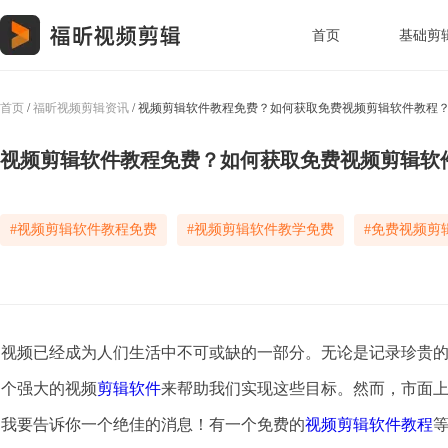
首页
基础剪
首页
/
福昕视频剪辑资讯
/ 视频剪辑软件教程免费？如何获取免费视频剪辑软件教程
视频剪辑软件教程免费？如何获取免费视频剪辑软
#视频剪辑软件教程免费
#视频剪辑软件教学免费
#免费视频剪
视频已经成为人们生活中不可或缺的一部分。无论是记录珍贵
个强大的视频
剪辑软件
来帮助我们实现这些目标。然而，市面
我要告诉你一个绝佳的消息！有一个免费的
视频剪辑软件教程