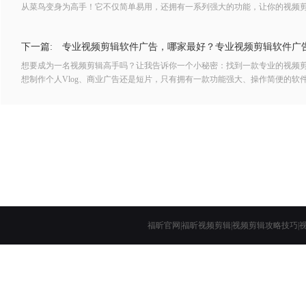
从菜鸟变身为高手！它不仅简单易用，还拥有一系列强大的功能，让你的视频
作个人Vlog，还是想为自己的创意作品添加精彩的特效，这个软件都能满足你
定经验的剪辑爱好者，它都能帮助你快速上手，让你的作品在朋友圈中独领风
下一篇:
专业视频剪辑软件广告，哪家最好？专业视频剪辑软件广
专业的视频剪辑软件吧！专业视
想要成为一名视频剪辑高手吗？让我告诉你一个小秘密：找到一款专业的视频
想制作个人Vlog、商业广告还是短片，只有拥有一款功能强大、操作简便的软
限可能。而今天我要向大家介绍的这款专业视频剪辑软件，绝对会让你爱不释
工具，不仅能够帮助你剪辑出精彩绝伦的作品，还能让你轻松分享到社交媒体
件，让你的创意在视频中绽放光芒
福昕官网
|
福昕视频剪辑
|
视频剪辑攻略技巧
|