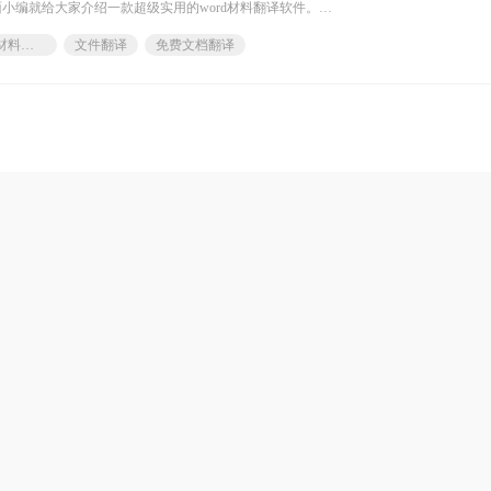
小编就给大家介绍一款超级实用的word材料翻译软件。
长篇大论的文章，确实很费时间，尤其是工
word材料翻译软件
文件翻译
免费文档翻译