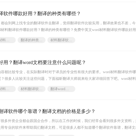
翻译软件哪款好用？翻译的种类有哪些？
候，都会到网上找专业的翻译软件去翻译，觉得翻译软件比较实用，翻译效果也不差，
rd材料翻译软件哪款好用？翻译的种类有哪些？免费中英文word材料翻译软件哪款好
、短句
word材料翻译软件
翻译的种类有哪些
材料翻译软件哪款好
个好用？翻译word文档要注意什么问题呢？
的内容都比较专业，在实际翻译时对于译员的专业性有很大的要求。word材料翻译软件
题呢？很多人比较关注这些问题，下面福昕翻译大师就来给大家详细回答下吧。word材
可以
word材料翻译软件
材料翻译软件哪个好
翻译word文档要注意什么问题
料翻译软件哪个靠谱？翻译文档的价格是多少？
有很多外资企业都会跟国企合作，所以在工作的时候，我们经常会看到很多外文资料，
使用专业的软件来帮助我们翻译文档，可是很多人都不知道哪个翻译软件靠谱，翻译文
绍一下免费