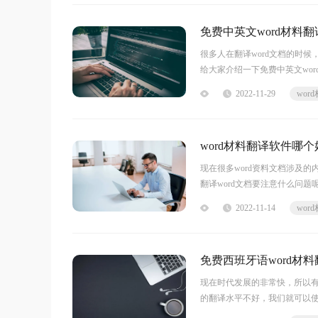
免费中英文word材料
很多人在翻译word文档的时
给大家介绍一下免费中英文wo
大师是一款支持多种文档类型
2022-11-29
word材料翻译软件哪
现在很多word资料文档涉及
翻译word文档要注意什么问
哪个好用？word材料翻译软件
2022-11-14
免费西班牙语word材
现在时代发展的非常快，所以
的翻译水平不好，我们就可以
是多少，今天小编就给大家介