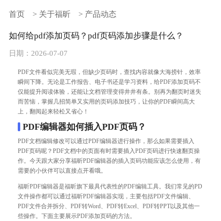
首页
>
关于福昕
>
产品动态
如何给pdf添加页码？pdf页码添加步骤是什么？
日期：2026-07-07
PDF文件看似完美无瑕，但缺少页码时，查找内容就像大海捞针，效率
瞬间下降。无论是工作报告、电子书还是学习资料，给PDF添加页码不
仅能提升阅读体验，还能让文档管理变得井井有条。别再为翻页时迷失
而苦恼，掌握几招简单又实用的页码添加技巧，让你的PDF瞬间高大
上，翻阅起来轻松又省心！
PDF编辑器如何插入PDF页码？
PDF文档编辑修改可以通过PDF编辑器进行操作，那么如果需要插入
PDF页码呢？PDF文档中的页面有时需要插入PDF页码进行快速翻页操
作。今天跟大家分享福昕PDF编辑器的插入页码功能应该怎么使用，有
需要的小伙伴可以直接点开看哦。
福昕PDF编辑器是福昕旗下最具代表性的PDF编辑工具。我们常见的PD
文件操作都可以通过福昕PDF编辑器实现，主要包括PDF文件编辑、
PDF文件合并拆分、
PDF转Word
、PDF转Excel、PDF转PPT以及其他一
些操作。下面主要展示PDF添加页码的方法。