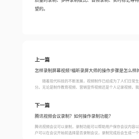
质量的录制、多种录制模式、音频录制、实时标记等特
望的。
上一篇
怎样录制屏幕视频?福昕录屏大师的操作步骤是怎么样的
随着现代科技的不断发展，视频制作已经成为了人们日常生
分。无论是制作教育视频、营销宣传视频还是个人记录视频，我
的技巧来录制高质量的视频。我们将探讨屏幕录像大师怎样录
下一篇
腾讯视频会议录制？如何操作录制功能？
腾讯视频会议可以录制，录制功能可以帮助用户保存会议内容以
户可以在会议开始前选择是否录制会议，录制完成后会生成一个