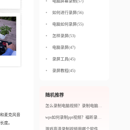
电脑屏幕录制(57)
如何进行录屏(56)
电脑如何录屏(55)
怎样录屏(53)
电脑录屏(47)
录屏工具(45)
录屏教程(45)
随机推荐
怎么录制电脑视频？录制电脑视频推荐哪个软件好用？
和麦克风音
wps如何录制ppt视频？福昕录屏大师都有哪些功能？
长度。
游戏高清录制视频用哪个软件好？如何高清录制游戏视频？