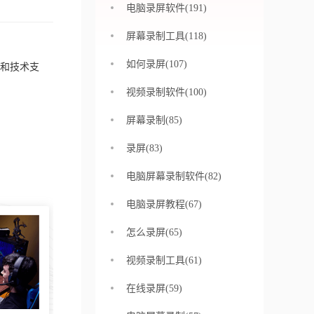
电脑录屏软件(191)
屏幕录制工具(118)
如何录屏(107)
和技术支
视频录制软件(100)
屏幕录制(85)
录屏(83)
电脑屏幕录制软件(82)
电脑录屏教程(67)
怎么录屏(65)
视频录制工具(61)
在线录屏(59)