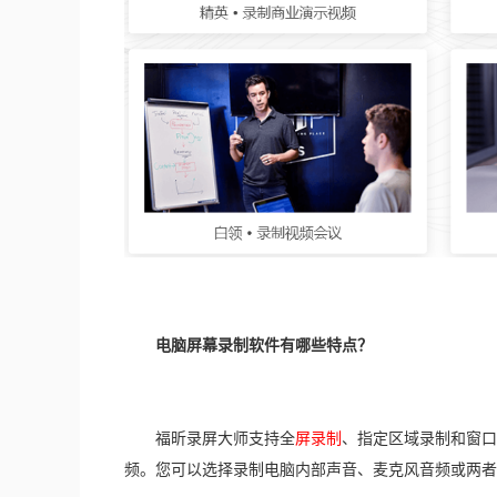
电脑屏幕录制软件有哪些特点？
　　福昕录屏大师支持全
屏录制
、指定区域录制和窗口
频。您可以选择录制电脑内部声音、麦克风音频或两者