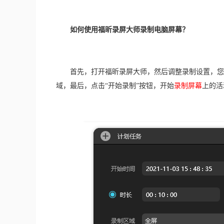
如何使用福昕录屏大师录制电脑屏幕？
　　首先，打开福昕录屏大师，然后调整录制设置，您
域，最后，点击“开始录制”按钮，开始
录制屏幕
上的活