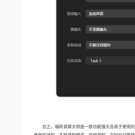
　　总之，福昕录屏大师是一款功能强大且易于使用的