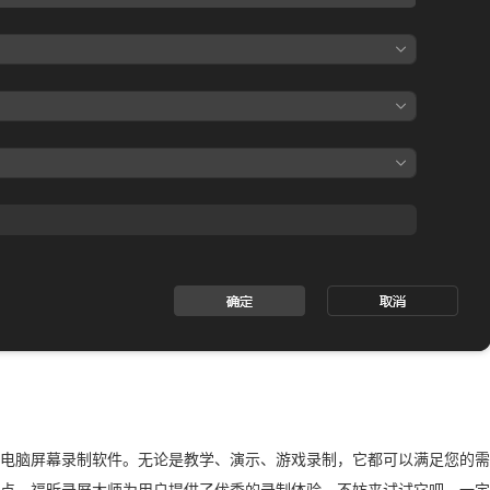
电脑屏幕录制软件。无论是教学、演示、游戏录制，它都可以满足您的需