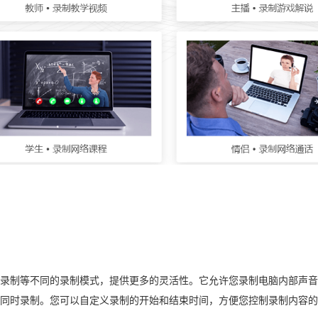
录制等不同的录制模式，提供更多的灵活性。它允许您录制电脑内部声音
同时录制。您可以自定义录制的开始和结束时间，方便您控制录制内容的