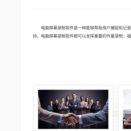
　　电脑屏幕录制软件是一种能够帮助用户捕捉和记录
持，电脑屏幕录制软件都可以发挥重要的作量录制：福