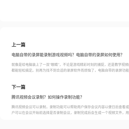
上一篇
电脑自带的录屏能录制游戏视频吗？电脑自带的录屏如何使用？
就像是给电脑装上了一双“眼睛”，不论是游戏精彩时刻的捕捉，还是教学视频
都能轻松搞定。别再为找不到合适的录屏软件而烦恼了，电脑自带的录屏功能
把神奇的魔法棒，随时为你解决困扰。让我们一起来探索这个隐藏在电脑里的
吧！电脑自带的录屏电脑自带的录屏功能通常比较简单，只能录制屏幕上的动
下一篇
无法进行编辑
腾讯视频会议录制？如何操作录制功能？
腾讯视频会议可以录制，录制功能可以帮助用户保存会议内容以便日后查看或
户可以在会议开始前选择是否录制会议，录制完成后会生成一个视频文件，用
腾讯视频会议的云端存储空间中查看和下载录制的视频。需要注意的是，录制
需要额外的存储空间和费用，用户需要根据自己的需求选择是否开启录制功能