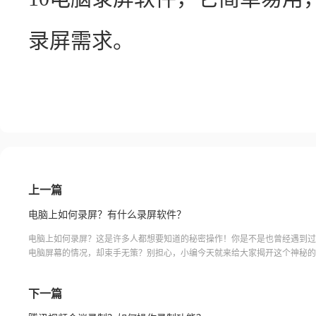
录屏需求。
上一篇
电脑上如何录屏？有什么录屏软件？
电脑上如何录屏？这是许多人都想要知道的秘密操作！你是不是也曾经遇到过
电脑屏幕的情况，却束手无策？别担心，小编今天就来给大家揭开这个神秘的
你看到这篇文章的时候，一定会惊呼“原来如此简单！”而且，不需要任何专业
需要几个简单的步骤，就能轻松将你的操作过程录制下来。是不是很期待呢？
下一篇
着小编的步伐，一起来探索这个神奇的录屏世界吧！电脑上录屏福昕录屏大师
件旗下的一款专业录屏软件，可以帮助用户在电脑上进