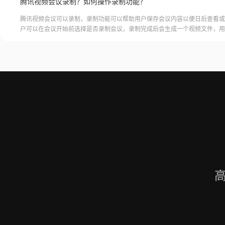
腾讯视频会议录制？如何操作录制功能？
腾讯视频会议可以录制，录制功能可以帮助用户保存会议内容以便日后查看或
户可以在会议开始前选择是否录制会议，录制完成后会生成一个视频文件，用
腾讯视频会议的云端存储空间中查看和下载录制的视频。需要注意的是，录制
需要额外的存储空间和费用，用户需要根据自己的需求选择是否开启录制功能
频会议录制福昕录屏大师是一款专业的屏幕录制软件，可以帮助用户录制高质
会议内容。用户可以轻松地录制视频
高