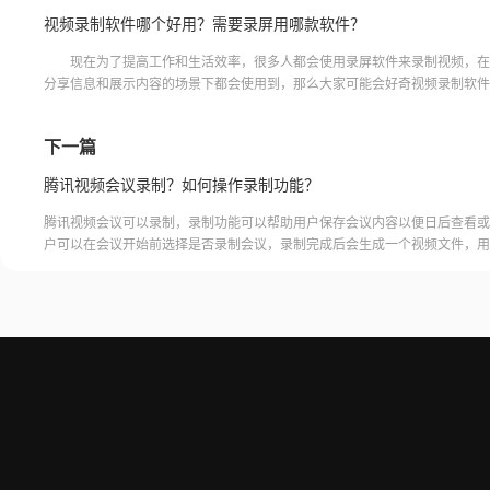
视频录制软件哪个好用？需要录屏用哪款软件？
现在为了提高工作和生活效率，很多人都会使用录屏软件来录制视频，在
分享信息和展示内容的场景下都会使用到，那么大家可能会好奇视频录制软件
用，下面小编就来介绍一款，并且讲讲这款录屏软件有哪些特色，大家
下一篇
腾讯视频会议录制？如何操作录制功能？
腾讯视频会议可以录制，录制功能可以帮助用户保存会议内容以便日后查看或
户可以在会议开始前选择是否录制会议，录制完成后会生成一个视频文件，用
腾讯视频会议的云端存储空间中查看和下载录制的视频。需要注意的是，录制
需要额外的存储空间和费用，用户需要根据自己的需求选择是否开启录制功能
频会议录制福昕录屏大师是一款专业的屏幕录制软件，可以帮助用户录制高质
会议内容。用户可以轻松地录制视频