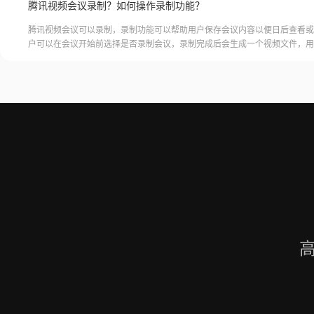
腾讯视频会议录制？如何操作录制功能？
腾讯视频会议可以录制，录制功能可以帮助用户保存会议内容以便日后查看或
户可以在会议开始前选择是否录制会议，录制完成后会生成一个视频文件，用
腾讯视频会议的云端存储空间中查看和下载录制的视频。需要注意的是，录制
需要额外的存储空间和费用，用户需要根据自己的需求选择是否开启录制功能
频会议录制福昕录屏大师是一款专业的屏幕录制软件，可以帮助用户录制高质
会议内容。用户可以轻松地录制视频
高