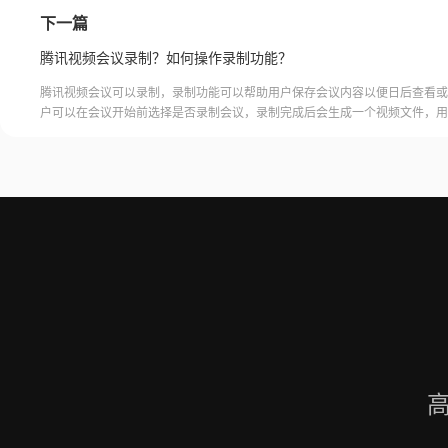
下一篇
腾讯视频会议录制？如何操作录制功能？
腾讯视频会议可以录制，录制功能可以帮助用户保存会议内容以便日后查看或
户可以在会议开始前选择是否录制会议，录制完成后会生成一个视频文件，用
腾讯视频会议的云端存储空间中查看和下载录制的视频。需要注意的是，录制
需要额外的存储空间和费用，用户需要根据自己的需求选择是否开启录制功能
频会议录制福昕录屏大师是一款专业的屏幕录制软件，可以帮助用户录制高质
会议内容。用户可以轻松地录制视频
高