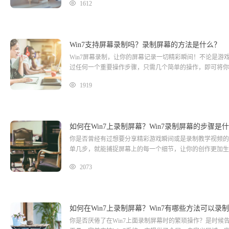
1612
择合适的录制模式。同时，此工具还
Win7支持屏幕录制吗？录制屏幕的方法是什么？
Win7屏幕录制，让你的屏幕记录一切精彩瞬间！不论是
过任何一个重要操作步骤，只需几个简单的操作，即可将你
1919
如何在Win7上录制屏幕？Win7录制屏幕的步骤是
你是否曾经有过想要分享精彩游戏瞬间或是录制教学视频的
单几步，就能捕捉屏幕上的每一个细节，让你的创作更加生
2073
如何在Win7上录制屏幕？Win7有哪些方法可以录
你是否厌倦了在Win7上面录制屏幕时的繁琐操作？是时候