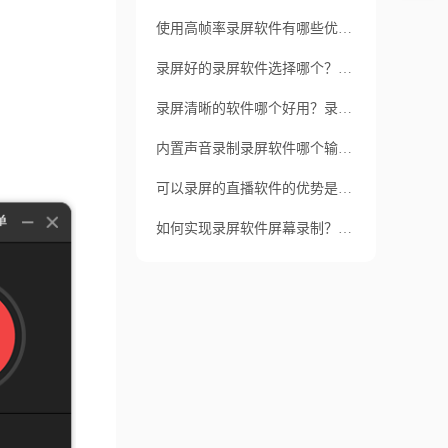
使用高帧率录屏软件有哪些优势？高帧率的录屏必须注意什么？
录屏好的录屏软件选择哪个？录屏没声音的原因怎么解决？
录屏清晰的软件哪个好用？录屏优势有哪些？
内置声音录制录屏软件哪个输出格式多？主要应用在哪些方面？
可以录屏的直播软件的优势是什么？如何选择最适合自己的录屏直播软件？
如何实现录屏软件屏幕录制？它有哪些特点和应用场景呢？