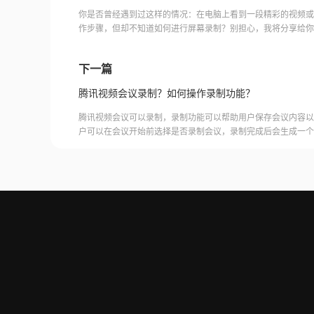
你是否曾经遇到过这样的情况：在电脑上看到一段精彩的视频或
作步骤，但却不知道如何进行屏幕录制？别担心，我将分享给你
法，让你的电脑变身为一个强大的录屏工具！无论是想要制作教
下一篇
腾讯视频会议录制？如何操作录制功能？
腾讯视频会议可以录制，录制功能可以帮助用户保存会议内容以
户可以在会议开始前选择是否录制会议，录制完成后会生成一个
腾讯视频会议的云端存储空间中查看和下载录制的视频。需要注
需要额外的存储空间和费用，用户需要根据自己的需求选择是否
频会议录制福昕录屏大师是一款专业的屏幕录制软件，可以帮助
会议内容。用户可以轻松地录制视频