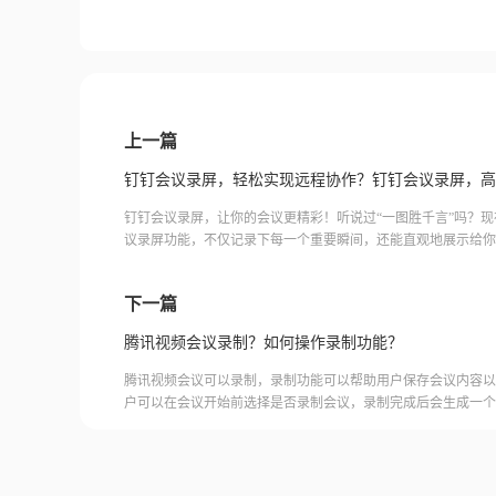
上一篇
钉钉会议录屏，轻松实现远程协作？钉钉会议录屏，高
钉钉会议录屏，让你的会议更精彩！听说过“一图胜千言”吗？
议录屏功能，不仅记录下每一个重要瞬间，还能直观地展示给你
担心会议纪要有遗漏，也别再担心大家没法理解你的表达了。只
下一篇
腾讯视频会议录制？如何操作录制功能？
腾讯视频会议可以录制，录制功能可以帮助用户保存会议内容以
户可以在会议开始前选择是否录制会议，录制完成后会生成一个
腾讯视频会议的云端存储空间中查看和下载录制的视频。需要注
需要额外的存储空间和费用，用户需要根据自己的需求选择是否
频会议录制福昕录屏大师是一款专业的屏幕录制软件，可以帮助
会议内容。用户可以轻松地录制视频