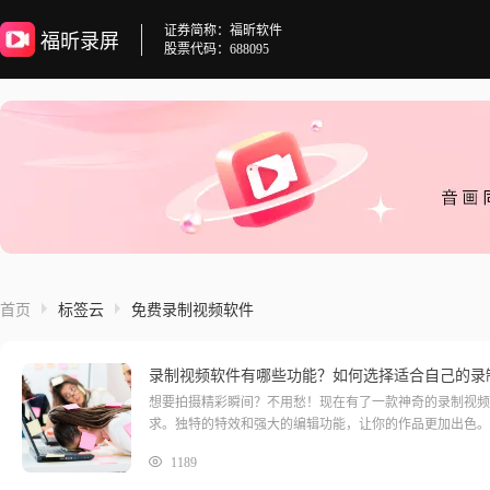
证券简称：福昕软件
福昕录屏
股票代码：688095
首页
标签云
免费录制视频软件
录制视频软件有哪些功能？如何选择适合自己的录
想要拍摄精彩瞬间？不用愁！现在有了一款神奇的录制视频
求。独特的特效和强大的编辑功能，让你的作品更加出色。
作简便，即使是新手也能快速上手。无论你是想成为大导演
1189
彩瞬间永远定格在你的镜头中！录制视频软件