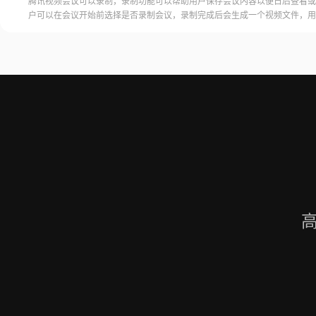
腾讯视频会议可以录制，录制功能可以帮助用户保存会议内容以便日后查看或
户可以在会议开始前选择是否录制会议，录制完成后会生成一个视频文件，用
腾讯视频会议的云端存储空间中查看和下载录制的视频。需要注意的是，录制
需要额外的存储空间和费用，用户需要根据自己的需求选择是否开启录制功能
频会议录制福昕录屏大师是一款专业的屏幕录制软件，可以帮助用户录制高质
会议内容。用户可以轻松地录制视频
高