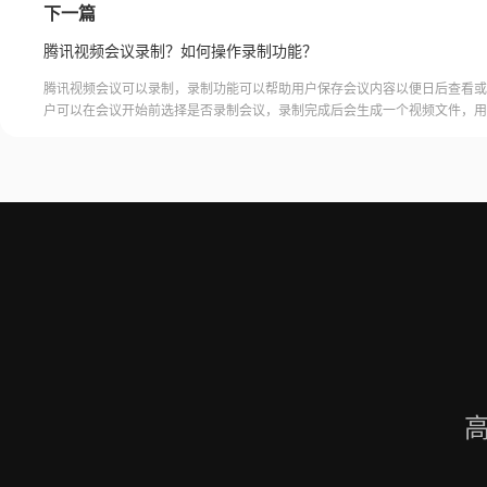
下一篇
腾讯视频会议录制？如何操作录制功能？
腾讯视频会议可以录制，录制功能可以帮助用户保存会议内容以便日后查看或
户可以在会议开始前选择是否录制会议，录制完成后会生成一个视频文件，用
腾讯视频会议的云端存储空间中查看和下载录制的视频。需要注意的是，录制
需要额外的存储空间和费用，用户需要根据自己的需求选择是否开启录制功能
频会议录制福昕录屏大师是一款专业的屏幕录制软件，可以帮助用户录制高质
会议内容。用户可以轻松地录制视频
高