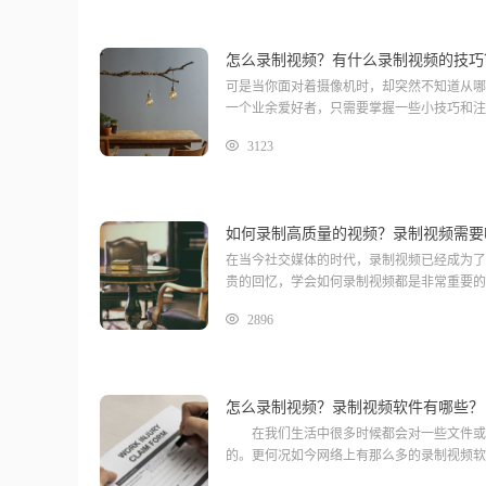
怎么录制视频？有什么录制视频的技巧
可是当你面对着摄像机时，却突然不知道从哪
一个业余爱好者，只需要掌握一些小技巧和注
视频福昕录屏大师是一款功能强大的录屏软件
3123
如何录制高质量的视频？录制视频需要
在当今社交媒体的时代，录制视频已经成为了一
贵的回忆，学会如何录制视频都是非常重要的
2896
怎么录制视频？录制视频软件有哪些？
在我们生活中很多时候都会对一些文件或者
的。更何况如今网络上有那么多的录制视频软