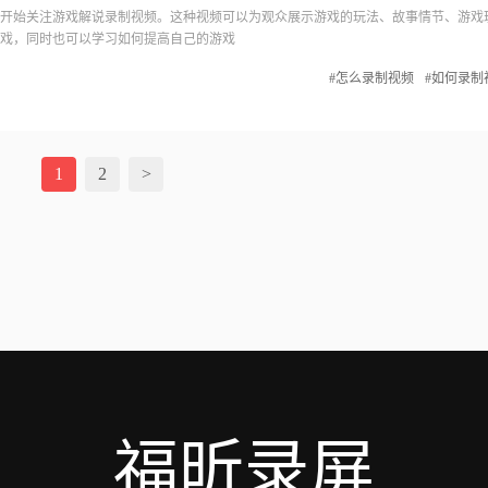
始关注游戏解说录制视频。这种视频可以为观众展示游戏的玩法、故事情节、游戏
戏，同时也可以学习如何提高自己的游戏
#怎么录制视频
#如何录制
1
2
>
福昕录屏