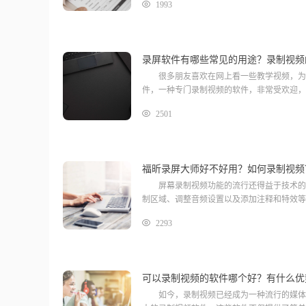
1993
录屏软件有哪些常见的用途？录制视频
很多朋友喜欢在网上看一些教学视频，为了
件，一种专门录制视频的软件，非常受欢迎，
2501
福昕录屏大师好不好用？如何录制视频
屏幕录制视频功能的流行还得益于技术的不
制区域、调整音频设置以及添加注释和特效等
2293
可以录制视频的软件哪个好？有什么优
如今，录制视频已经成为一种流行的媒体形