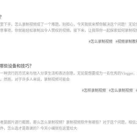
？
里下手。怎么录制视频成了一个难题。别担心，今天我就来帮你解决这个问题！无论
意事项，你就能轻松录制出令人赞叹的视频。接下来，让我带你一起探索如何录制视
，可以帮助用户轻松
#怎么录制视频
#视频录制教
哪些设备和技巧？
种流行的方式来与他人分享生活和表达创意。无论是想要成为一名优秀的Vlogger
。然而，对于许多人来说，录制视频可能会
#怎样录制视频
#怎么录制视频
是图片进行截图，那么怎么录制视频？录制视频软件有哪些？对于这个问题，相信
件，怎么选才是靠谱的？今天小编就在这里给大