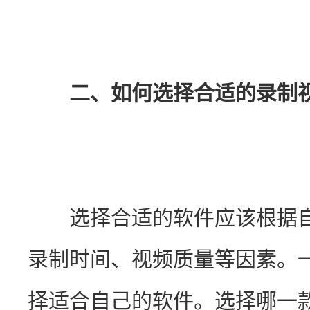
二、如何选择合适的录制
　　选择合适的软件应该根据
录制时间、视频质量等因素。
择适合自己的软件。选择哪一