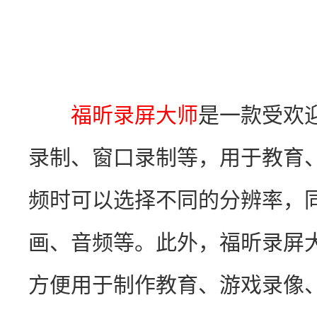
福昕录屏大师
是一款受欢
录制、窗口录制等，用于教育
频时可以选择不同的分辨率，
画、音频等。此外，福昕录屏
方便用于制作教育、游戏录像