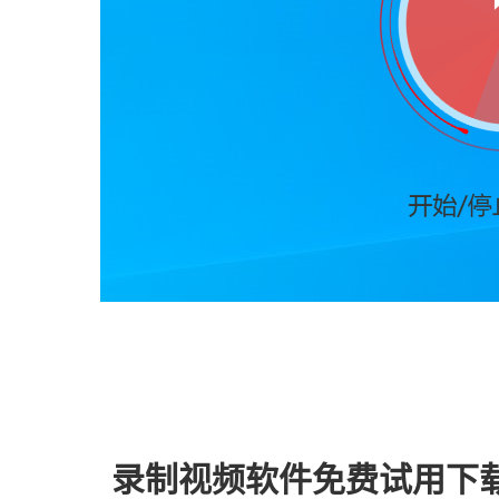
录制视频软件免费试用下