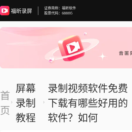
证券简称：福昕软件
福昕录屏
股票代码：688095
屏幕
录制视频软件免费
首
录制
下载有哪些好用的
页
教程
软件？如何