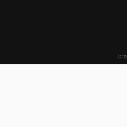
©2025 