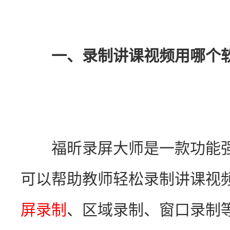
一、录制讲课视频用哪个
　　福昕录屏大师是一款功能
可以帮助教师轻松录制讲课视
屏录制
、区域录制、窗口录制