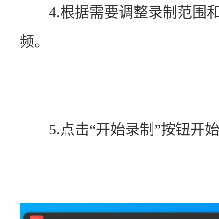
　　4.根据需要调整录制范围
频。
　　5.点击“开始录制”按钮开