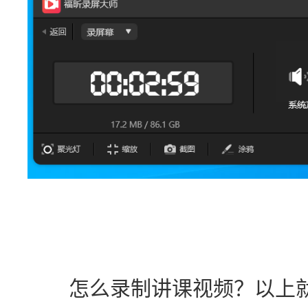
　　怎么录制讲课视频？以上