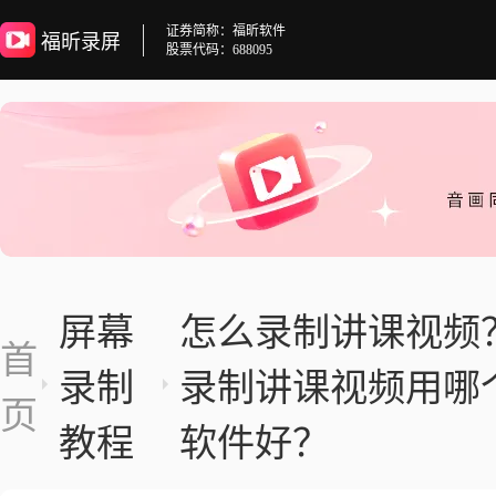
证券简称：福昕软件
福昕录屏
股票代码：688095
屏幕
怎么录制讲课视频
首
录制
录制讲课视频用哪
页
教程
软件好？