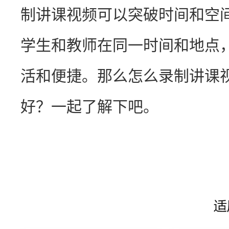
制讲课视频可以突破时间和空
学生和教师在同一时间和地点
活和便捷。那么怎么录制讲课
好？一起了解下吧。