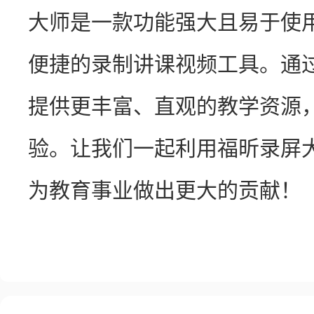
大师是一款功能强大且易于使
便捷的录制讲课视频工具。通
提供更丰富、直观的教学资源
验。让我们一起利用福昕录屏
为教育事业做出更大的贡献！