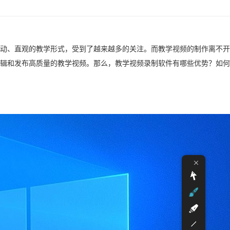
动、直观的教学形式，受到了越来越多的关注。而教学视频的制作离不开
辑和发布高质量的教学视频。那么，教学视频录制软件有哪些优势？如何