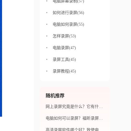
电脑屏幕录制(57)
如何进行录屏(56)
电脑如何录屏(55)
怎样录屏(53)
电脑录屏(47)
录屏工具(45)
录屏教程(45)
随机推荐
网上录屏究竟是什么？它有什么好处？
电脑如何可以录屏？福昕录屏大师电脑如何录屏方法分享
高清录屏软件哪个好？致使电脑录屏黑屏的原因有哪些？