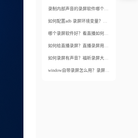
录制内部声音的录屏软件哪个好？哪个用起来简单？
如何配置adb 录屏环境变量？录屏时如何调整画面质量以获得更好的效果？
哪个录屏软件好？看直播如何录屏呢？
如何给直播录屏？直播录屏用哪个软件好？
如何录屏有声音？福昕录屏大师收费方式是怎样的？
window自带录屏怎么用？录屏还可以使用福昕录屏大师