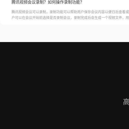
腾讯视频会议录制？如何操作录制功能？
腾讯视频会议可以录制，录制功能可以帮助用户保存会议内容以便日后查看或
户可以在会议开始前选择是否录制会议，录制完成后会生成一个视频文件，用
腾讯视频会议的云端存储空间中查看和下载录制的视频。需要注意的是，录制
需要额外的存储空间和费用，用户需要根据自己的需求选择是否开启录制功能
频会议录制福昕录屏大师是一款专业的屏幕录制软件，可以帮助用户录制高质
会议内容。用户可以轻松地录制视频
高