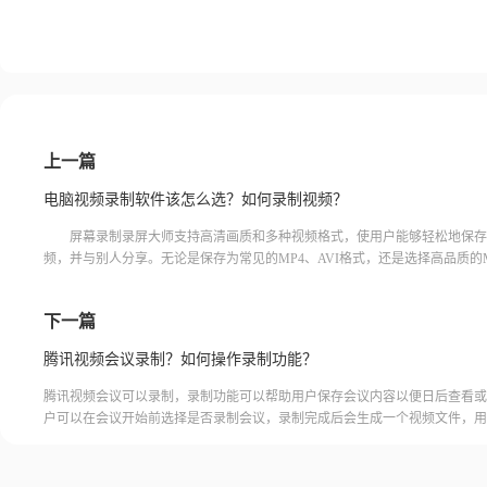
上一篇
电脑视频录制软件该怎么选？如何录制视频？
屏幕录制录屏大师支持高清画质和多种视频格式，使用户能够轻松地保存
频，并与别人分享。无论是保存为常见的MP4、AVI格式，还是选择高品质的
FLV格式，这款软件都能满足用户对视频格式的个性化需求。接下来我
下一篇
腾讯视频会议录制？如何操作录制功能？
腾讯视频会议可以录制，录制功能可以帮助用户保存会议内容以便日后查看或
户可以在会议开始前选择是否录制会议，录制完成后会生成一个视频文件，用
腾讯视频会议的云端存储空间中查看和下载录制的视频。需要注意的是，录制
需要额外的存储空间和费用，用户需要根据自己的需求选择是否开启录制功能
频会议录制福昕录屏大师是一款专业的屏幕录制软件，可以帮助用户录制高质