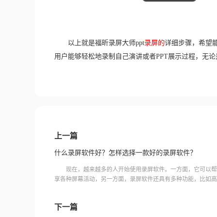
　　以上就是福昕录屏大师ppt
录屏的
详细步骤，希望
用户能够轻松地录制自己演讲或者PPT展示过程，无
上一篇
什么录屏软件好？怎样选择一款好的录屏软件？
现在，越来越多的人开始使用录屏软件。一方面，它可以帮
享各种屏幕活动，另一方面，录屏软件还具有多种功能，比如高
可以让用户制作出更专业、更有风格的视频内容。那么，什么录
下一篇