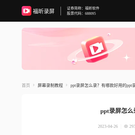
证券简称：福昕软件
福昕录屏
股票代码：688095
首页
屏幕录制教程
ppt录屏怎么录？有哪款好用的pp
ppt录屏怎
2023-04-26
29