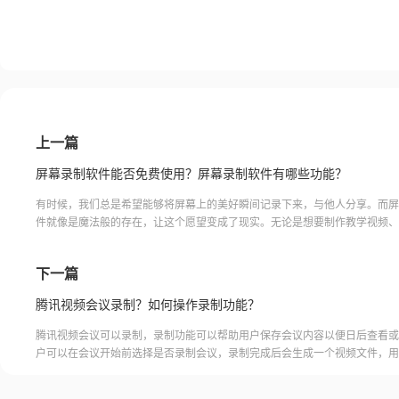
上一篇
屏幕录制软件能否免费使用？屏幕录制软件有哪些功能？
有时候，我们总是希望能够将屏幕上的美好瞬间记录下来，与他人分享。而屏
件就像是魔法般的存在，让这个愿望变成了现实。无论是想要制作教学视频、
还是展示自己的设计作品，这些软件都能轻松满足你的需求。它们不仅简单易
供了丰富的编辑功能，让你的录制视频更加精彩。现在，只需点击几下，你就
下一篇
位屏幕录制大师。让我们一起探索这些神奇的软件吧！屏幕录制 软件福昕录
款功能强大的屏幕录制软件。它可以帮助
腾讯视频会议录制？如何操作录制功能？
腾讯视频会议可以录制，录制功能可以帮助用户保存会议内容以便日后查看或
户可以在会议开始前选择是否录制会议，录制完成后会生成一个视频文件，用
腾讯视频会议的云端存储空间中查看和下载录制的视频。需要注意的是，录制
需要额外的存储空间和费用，用户需要根据自己的需求选择是否开启录制功能