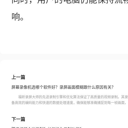
响。
上一篇
屏幕录像机选哪个软件好？录屏画面模糊跟什么原因有关？
福昕录屏大师的先进录制引擎和优化算法保证了高质量的视频录制。其录
备高效的编码能力和快速的数据处理速度，确保能够准确捕捉到每一帧画面，
画面模糊或丢帧的现象，接下来我们可以一起来看一下“屏幕
下一篇