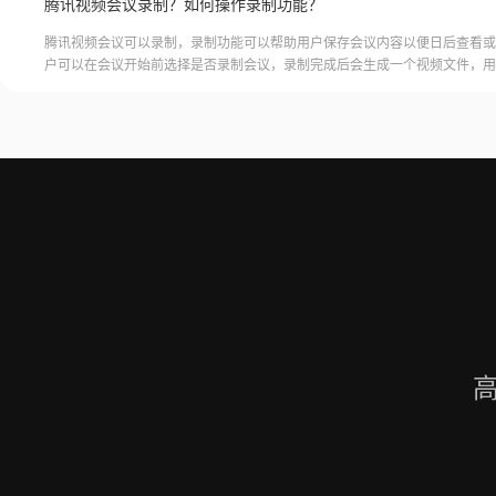
腾讯视频会议录制？如何操作录制功能？
腾讯视频会议可以录制，录制功能可以帮助用户保存会议内容以便日后查看或
户可以在会议开始前选择是否录制会议，录制完成后会生成一个视频文件，用
腾讯视频会议的云端存储空间中查看和下载录制的视频。需要注意的是，录制
需要额外的存储空间和费用，用户需要根据自己的需求选择是否开启录制功能
频会议录制福昕录屏大师是一款专业的屏幕录制软件，可以帮助用户录制高质
会议内容。用户可以轻松地录制视频
高