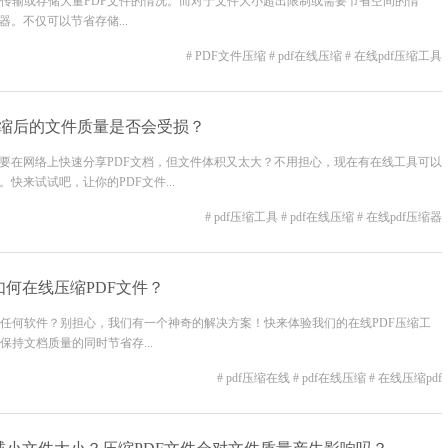
传输或存储大量PDF文件的情况。而对于文件大小超出限制或需要节省空间的情
。不仅可以节省存储...
# PDF文件压缩
# pdf在线压缩
# 在线pdf压缩工具
压缩后的文件质量是否会受损？
想要在网络上快速分享PDF文档，但文件体积又太大？不用担心，现在有在线工具可以
快来试试吧，让你的PDF文件...
# pdf压缩工具
# pdf在线压缩
# 在线pdf压缩器
如何在线压缩PDF文件？
任何软件？别担心，我们有一个神奇的解决方案！快来体验我们的在线PDF压缩工
持文档质量的同时节省存...
# pdf压缩在线
# pdf在线压缩
# 在线压缩pdf