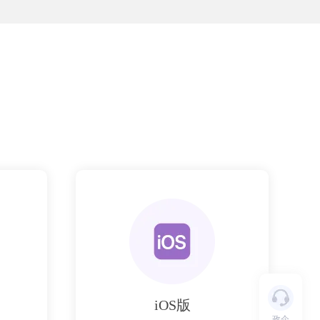
iOS版
政企