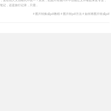
，发给别人又怕格式不统一？其实，把图片转成PDF不仅能让文件看起来更专业，
记，还是旅行记录，只需...
# 图片转换成pdf教程
# 图片转pdf方法
# 如何将图片转成pdf