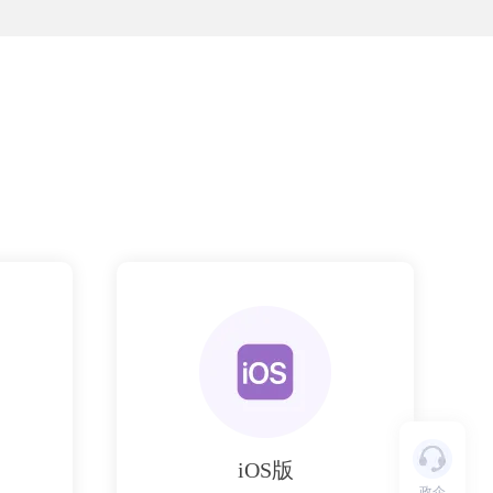
iOS版
政企