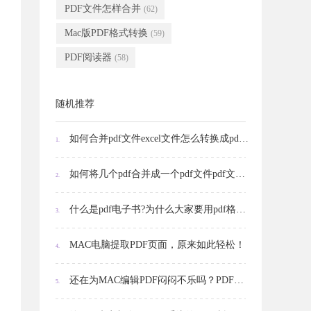
PDF文件怎样合并
(62)
Mac版PDF格式转换
(59)
PDF阅读器
(58)
随机推荐
如何合并pdf文件excel文件怎么转换成pdf格式
1.
如何将几个pdf合并成一个pdf文件pdf文件怎么打印
2.
什么是pdf电子书?为什么大家要用pdf格式来保存电子书?
3.
MAC电脑提取PDF页面，原来如此轻松！
4.
还在为MAC编辑PDF闷闷不乐吗？PDF添加超链接小技巧，值得收藏！
5.