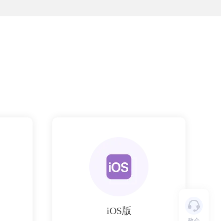
iOS版
政企