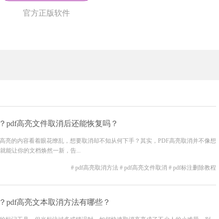
官方正版软件
件？pdf高亮文件取消后还能恢复吗？
里高亮的内容看着眼花缭乱，想要取消却不知从何下手？其实，PDF高亮取消并不像想
能让你的文档焕然一新，告...
# pdf高亮取消方法
# pdf高亮文件取消
# pdf标注删除教程
？pdf高亮文本取消方法有哪些？