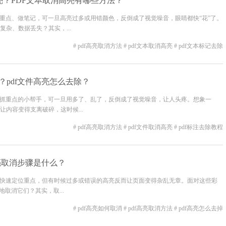
亮？PDF文本取消高亮有哪些方法？
抓重点、做笔记，可一旦高亮过多或用错颜色，反倒成了视觉噪音，眼睛都快“花”了。
杂、数据丢失？其实，...
# pdf高亮取消方法
# pdf文本取消高亮
# pdf文本标记去除
？pdf文件高亮怎么去除？
速抓重点的小帮手，可一旦用多了、乱了，反倒成了视觉噪音，让人头疼。想象一
内容变得支离破碎，这时候...
# pdf高亮取消方法
# pdf文件取消高亮
# pdf标注去除教程
高亮取消步骤是什么？
们快速定位重点，但有时候过多或错误的高亮反而让页面变得杂乱无章。面对这些彩
取消它们？其实，取...
# pdf高亮如何取消
# pdf高亮取消方法
# pdf高亮怎么去掉