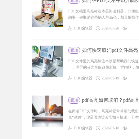
如何在PDF文本中取消高
置顶
PDF文档里高亮标注本是阅读利器，方便
想要一键取消这些恼人的高亮，却又怕操作复
PDF编辑器
2026-05-20
如何快速取消pdf文件高亮
置顶
PDF文件里的高亮标注本该是帮助我们快
下，满屏的荧光笔痕迹像彩虹一样绚丽，却让
PDF编辑器
2026-05-19
pdf高亮如何取消？pdf
置顶
在阅读PDF文件时，高亮标记常常帮助我
色“涂鸦”，你是否也曾苦恼如何快速、干净地
PDF编辑器
2026-05-18