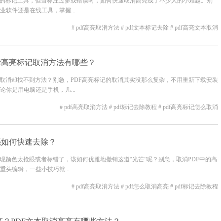
便的标记工具，但当标注过多或错误时，如何快速取消高亮成了不少人的小难题。别
软件还是在线工具，掌握...
# pdf高亮取消方法
# pdf文本标记去除
# pdf高亮文本取消
df高亮标记取消方法有哪些？
想取消却找不到方法？别急，PDF高亮标记的取消其实没那么复杂，不用重新下载安装
你是用电脑还是手机，几...
# pdf高亮取消方法
# pdf标记去除教程
# pdf高亮标记怎么取消
高亮如何快速去除？
现颜色太抢眼或者标错了，该如何优雅地撤销这道“光芒”呢？别急，取消PDF中的高
头编辑，一些小技巧就...
# pdf高亮取消方法
# pdf怎么取消高亮
# pdf标记去除教程