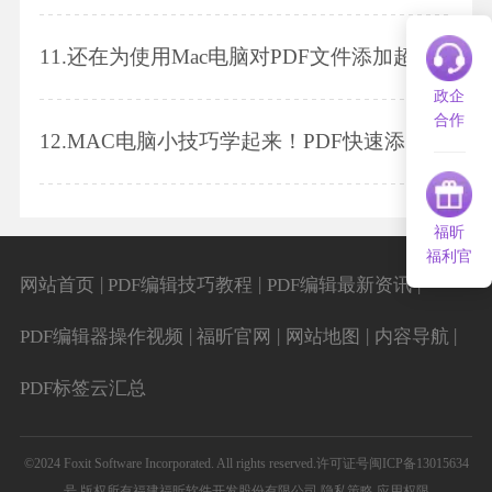
11.
还在为使用Mac电脑对PDF文件添加超链接烦恼吗？快来学习！
政企
合作
12.
MAC电脑小技巧学起来！PDF快速添加形状！
福昕
福利官
|
|
|
网站首页
PDF编辑技巧教程
PDF编辑最新资讯
|
|
|
|
PDF编辑器操作视频
福昕官网
网站地图
内容导航
PDF标签云汇总
©2024 Foxit Software Incorporated. All rights reserved.
许可证号闽ICP备13015634
号
版权所有福建福昕软件开发股份有限公司
隐私策略
应用权限