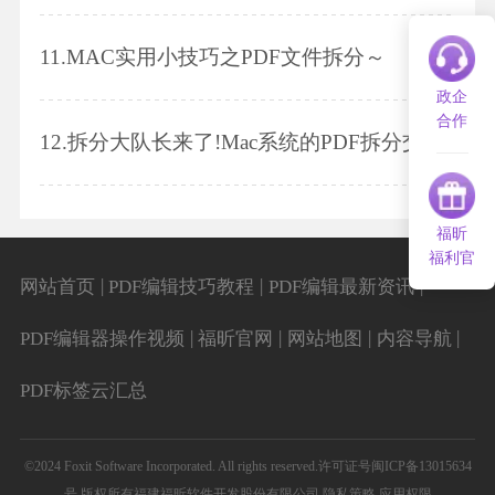
11.
MAC实用小技巧之PDF文件拆分～
政企
合作
12.
拆分大队长来了!Mac系统的PDF拆分交给我吧!
福昕
福利官
|
|
|
网站首页
PDF编辑技巧教程
PDF编辑最新资讯
|
|
|
|
PDF编辑器操作视频
福昕官网
网站地图
内容导航
PDF标签云汇总
©2024 Foxit Software Incorporated. All rights reserved.
许可证号闽ICP备13015634
号
版权所有福建福昕软件开发股份有限公司
隐私策略
应用权限