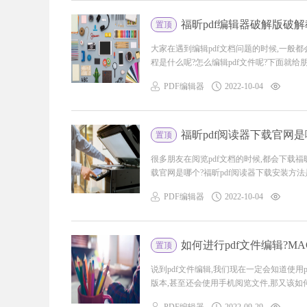
福昕pdf编辑器破解版破解
置顶
大家在遇到编辑pdf文档问题的时候,一般都会
程是什么呢?怎么编辑pdf文件呢?下面就给朋友
PDF编辑器
2022-10-04
福昕pdf阅读器下载官网是
置顶
很多朋友在阅览pdf文档的时候,都会下载福昕
载官网是哪个?福昕pdf阅读器下载安装方法是
PDF编辑器
2022-10-04
如何进行pdf文件编辑?M
置顶
说到pdf文件编辑,我们现在一定会知道使用p
版本,甚至还会使用手机阅览文件,那又该如何进