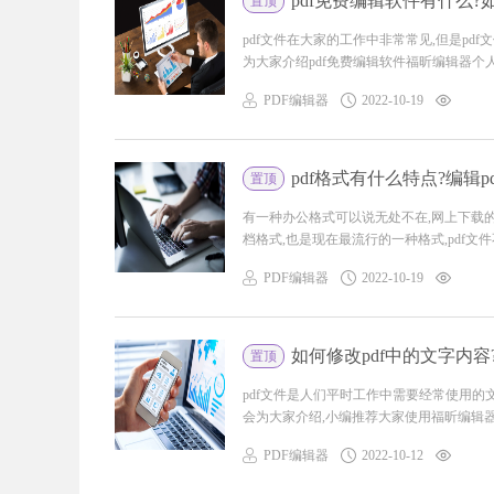
pdf免费编辑软件有什么?如
置顶
pdf文件在大家的工作中非常常见,但是pdf
为大家介绍pdf免费编辑软件福昕编辑器个人版
PDF编辑器
2022-10-19
pdf格式有什么特点?编辑p
置顶
有一种办公格式可以说无处不在,网上下载的论
档格式,也是现在最流行的一种格式,pdf文件不
PDF编辑器
2022-10-19
如何修改pdf中的文字内
置顶
pdf文件是人们平时工作中需要经常使用的文
会为大家介绍,小编推荐大家使用福昕编辑器个
PDF编辑器
2022-10-12