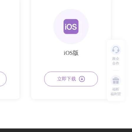
iOS版
政企
合作
立即下载
福昕
福利官